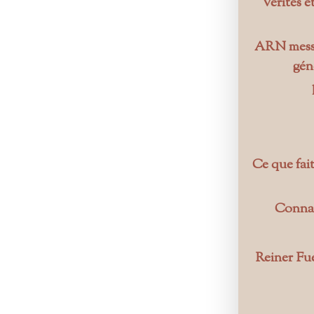
Vérités e
ARN messag
gén
Ce que fait
Connai
Reiner Fue