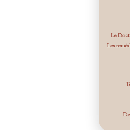
Le Doct
Les remède
T
Des