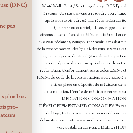
ieuse (DNC)
Maïté Molla Petot / Siret : 751 814 450 RCS Epinal
Si vous n’êtes pas parvenu à résoudre votre litige
après nous avoir adressé une réclamation écrite
(ne pas
(courrier ou courriel), datée, rappelant les
circonstances qui ont donné lieu au différend et ce
que vous réclamez, vous pourrez saisir le médiateur
de la consommation, désigné ci-dessous, si vous avez
reçu une réponse écrite négative de notre part ou
pas de réponse deux mois après l’envoi de votre
réclamation. Conformément aux articles L.616-1 et
R.616-1 du code de la consommation, notre société a
mis en place un dispositif de médiation de la
consommation. L'entité de médiation retenue est
as plus bas.
MÉDIATION CONSOMMATION
ois pro-
DÉVELOPPEMENT/MED CONSO DEV. En cas
de litige, tout consommateur pourra déposer sa
bateurs
réclamation sur le site www.medconsodev.eu ou par
voie postale en écrivant à MÉDIATION