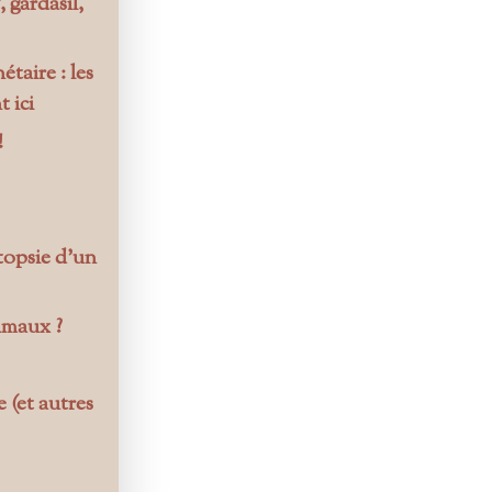
 gardasil,
taire : les
 ici
!
utopsie d’un
imaux ?
 (et autres