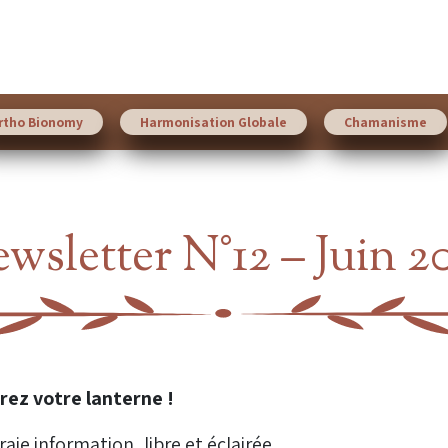
rtho Bionomy
Harmonisation Globale
Chamanisme
wsletter N°12 – Juin 2
irez votre lanterne !
aie information, libre et éclairée.