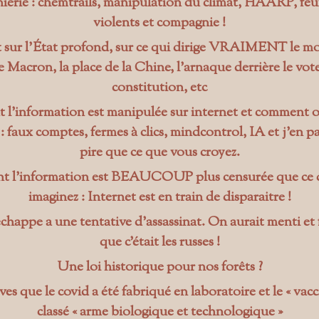
erie : chemtrails, manipulation du climat, HAARP, feu
violents et compagnie !
 sur l’État profond, sur ce qui dirige VRAIMENT le m
e Macron, la place de la Chine, l’arnaque derrière le vote
constitution, etc
l’information est manipulée sur internet et commen
 faux comptes, fermes à clics, mindcontrol, IA et j’en pa
pire que ce que vous croyez.
 l’information est BEAUCOUP plus censurée que ce 
imaginez : Internet est en train de disparaitre !
happe a une tentative d’assassinat. On aurait menti et f
que c’était les russes !
Une loi historique pour nos forêts ?
es que le covid a été fabriqué en laboratoire et le « vacc
classé « arme biologique et technologique »