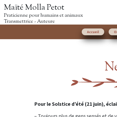
Maïté Molla Petot
Praticienne pour humains et animaux
Transmettrice - Auteure
Accueil
O
Ne
Pour le Solstice d’été (21 juin), écla
– Toujours plus de gens sensés et de vr