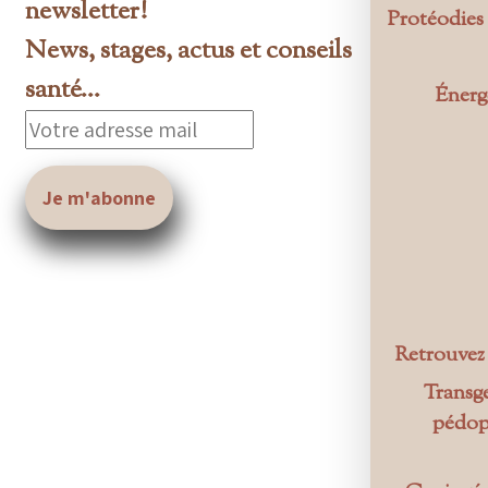
newsletter!
Protéodies
News, stages, actus et conseils
santé...
Énergé
Retrouvez i
Transge
pédoph