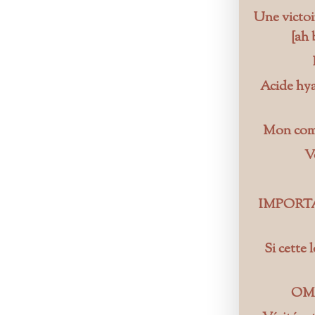
Une victoir
[ah 
Acide hya
Mon comp
V
IMPORTANT
Si cette 
OMS,