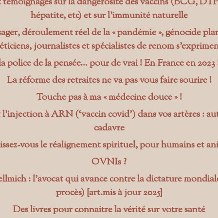
t témoignages sur la dangerosité des vaccins (BCG, DTP,
hépatite, etc) et sur l’immunité naturelle
er, déroulement réel de la « pandémie », génocide plané
éticiens, journalistes et spécialistes de renom s’expriment
la police de la pensée… pour de vrai ! En France en 2023 
La réforme des retraites ne va pas vous faire sourire !
Touche pas à ma « médecine douce » !
 l’injection à ARN (‘vaccin covid’) dans vos artères : a
cadavre
ssez-vous le réalignement spirituel, pour humains et an
OVNIs ?
llmich : l’avocat qui avance contre la dictature mondiale
procès) [art.mis à jour 2025]
Des livres pour connaitre la vérité sur votre santé