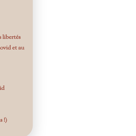
libertés
covid et au
id
s !)