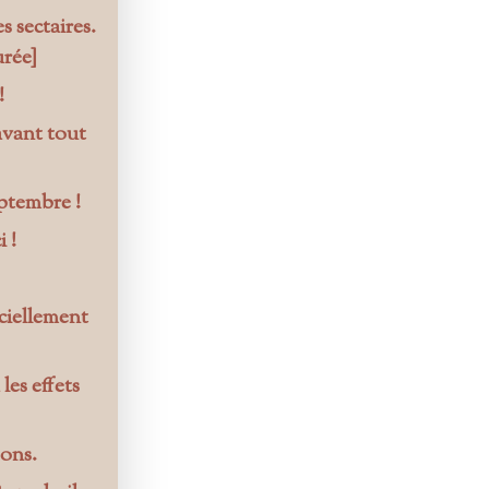
s sectaires.
urée]
!
avant tout
ptembre !
 !
ciellement
les effets
eons.