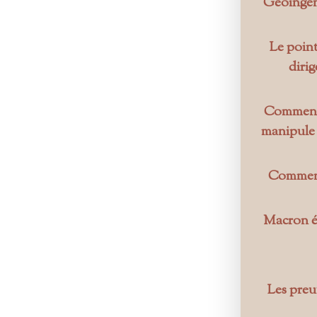
Geoingéni
Le point
dirig
Comment 
manipule :
Comment
Macron éc
Les preuv