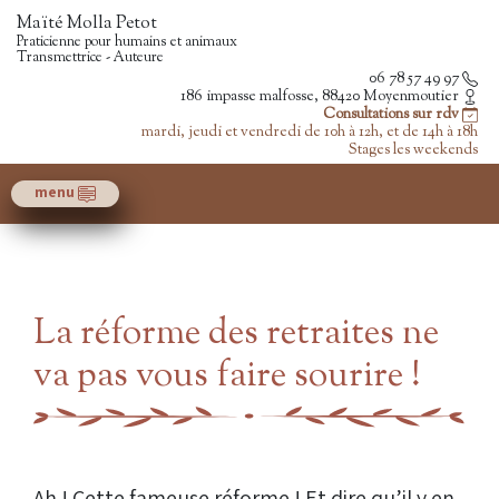
Maïté Molla Petot
Praticienne pour humains et animaux
Transmettrice - Auteure
06 78 57 49 97
186 impasse malfosse, 88420 Moyenmoutier
Consultations sur rdv
mardi, jeudi et vendredi de 10h à 12h, et de 14h à 18h
Stages les weekends
menu
La réforme des retraites ne
va pas vous faire sourire !
Ah ! Cette fameuse réforme ! Et dire qu’il y en