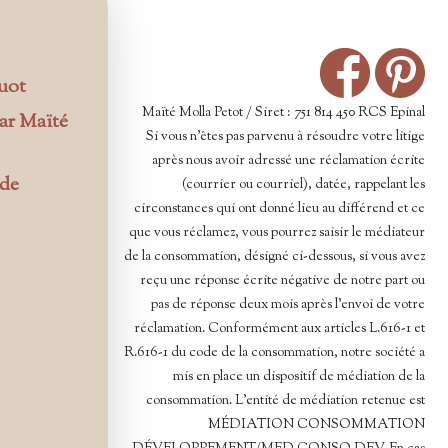
uot
Maïté Molla Petot / Siret : 751 814 450 RCS Epinal
par Maïté
Si vous n’êtes pas parvenu à résoudre votre litige
après nous avoir adressé une réclamation écrite
ode
(courrier ou courriel), datée, rappelant les
circonstances qui ont donné lieu au différend et ce
que vous réclamez, vous pourrez saisir le médiateur
de la consommation, désigné ci-dessous, si vous avez
reçu une réponse écrite négative de notre part ou
pas de réponse deux mois après l’envoi de votre
réclamation. Conformément aux articles L.616-1 et
R.616-1 du code de la consommation, notre société a
mis en place un dispositif de médiation de la
consommation. L'entité de médiation retenue est
MÉDIATION CONSOMMATION