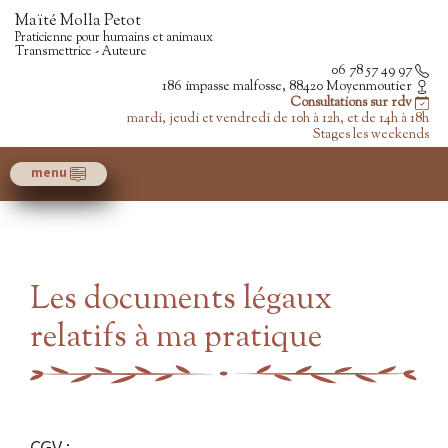
Maïté Molla Petot
Praticienne pour humains et animaux
Transmettrice - Auteure
06 78 57 49 97
186 impasse malfosse, 88420 Moyenmoutier
Consultations sur rdv
mardi, jeudi et vendredi de 10h à 12h, et de 14h à 18h
Stages les weekends
menu
Les documents légaux
relatifs à ma pratique
CGV :