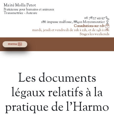
Maïté Molla Petot
Praticienne pour humains et animaux
Transmettrice - Auteure
06 78 57 49 97
186 impasse malfosse, 88420 Moyenmoutier
Consultations sur rdv
mardi, jeudi et vendredi de 10h à 12h, et de 14h à 18h
Stages les weekends
menu
Les documents
légaux relatifs à la
pratique de l’Harmo